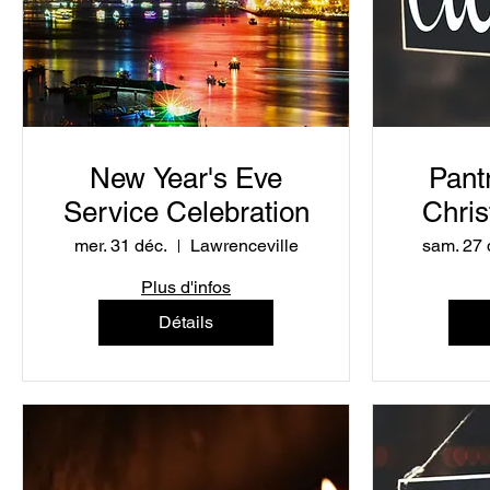
New Year's Eve
Pant
Service Celebration
Chris
Decem
mer. 31 déc.
Lawrenceville
sam. 27 
Plus d'infos
Détails