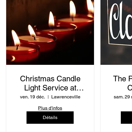
Christmas Candle
The P
Light Service at
C
Global Outreach
Th
ven. 19 déc.
Lawrenceville
sam. 29 
Church
Holiday No
Plus d'infos
Détails