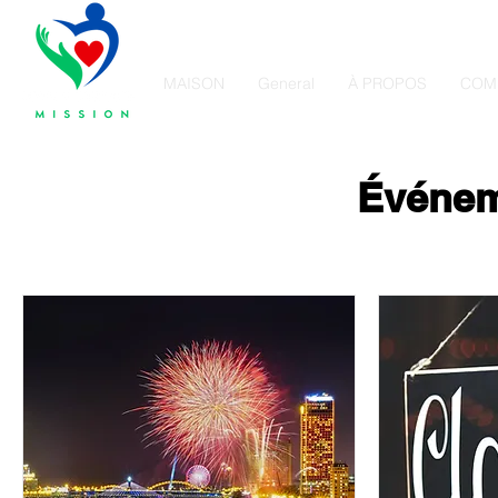
MAISON
General
À PROPOS
COM
Événem