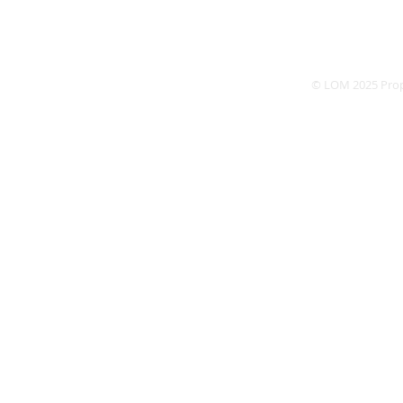
Les same
Dé
© LOM 2025 Pro