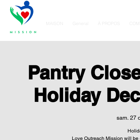
MAISON
General
À PROPOS
COM
Pantry Close
Holiday Dec
sam. 27 
Holid
Love Outreach Mission will be