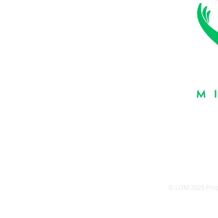
Suivez-nous:
Heures d
Les same
Dé
© LOM 2025 Pro