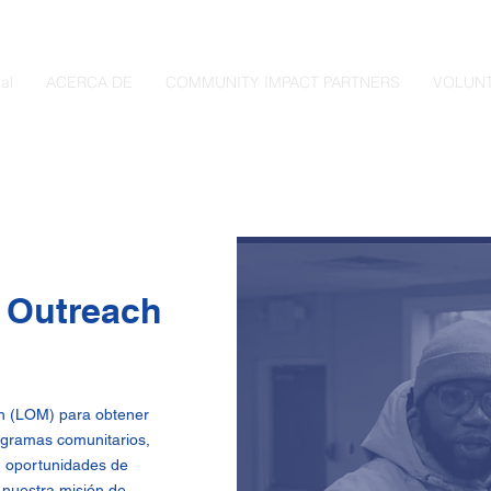
al
ACERCA DE
COMMUNITY IMPACT PARTNERS
VOLUNT
 Outreach
n (LOM) para obtener
ogramas comunitarios,
, oportunidades de
 nuestra misión de