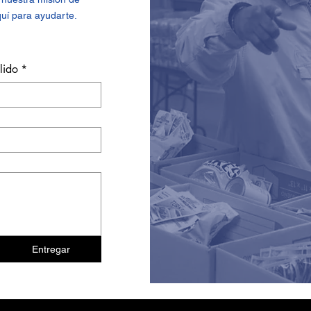
quí para ayudarte.
lido
*
Entregar